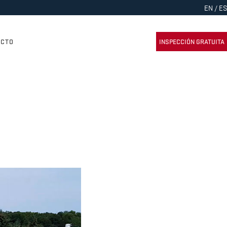
EN
/
ES
INSPECCIÓN GRATUITA
ACTO
 La Guía Completa