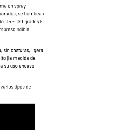
uma en spray
eparados, se bombean
e 115 – 130 grados F.
imprescindible
sin costuras, ligera
lto (la medida de
ra su uso encaso
varios tipos de