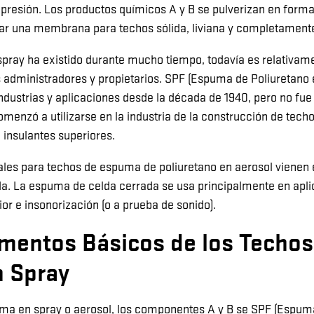
 y presión. Los productos químicos A y B se pulverizan en form
ar una membrana para techos sólida, liviana y completament
spray ha existido durante mucho tiempo, todavía es relativa
s administradores y propietarios. SPF (Espuma de Poliuretano 
industrias y aplicaciones desde la década de 1940, pero no fue 
enzó a utilizarse en la industria de la construcción de techos
 insulantes superiores.
les para techos de espuma de poliuretano en aerosol vienen 
da. La espuma de celda cerrada se usa principalmente en apl
ior e insonorización (o a prueba de sonido).
mentos Básicos de los Techos
 Spray
ma en spray o aerosol, los componentes A y B se SPF (Espum