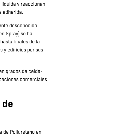
a líquida y reaccionan
e adherida.
mente desconocida
en Spray) se ha
hasta finales de la
 y edificios por sus
en grados de celda-
icaciones comerciales
 de
a de Poliuretano en