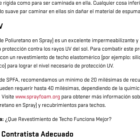
e rígida como para ser caminada en ella. Cualquier cosa infer
do suave par caminar en ellas sin dañar el material de espuma
V
e Poliuretano en Spray) es un excelente impermeabilizante y ai
 protección contra los rayos UV del sol. Para combatir este 
con un revestimiento de techo elastomérico (por ejemplo: silic
co) para lograr el nivel necesario de protección UV.
 de SPFA, recomendamos un mínimo de 20 milésimas de recub
pueden requerir hasta 40 milésimas, dependiendo de la química
. Visite
www.sprayfoam.org
para obtener más información sobr
etano en Spray) y recubrimientos para techos.
a:
¿Que Revestimiento de Techo Funciona Mejor?
 Contratista Adecuado