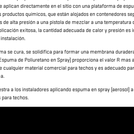
e aplican directamente en el sitio con una plataforma de esp
os productos químicos, que están alojados en contenedores s
 de alta presión a una pistola de mezclar a una temperatura d
plicación exitosa, la cantidad adecuada de calor y presión es 
instalación.
a se cura, se solidifica para formar una membrana duradera, 
spuma de Poliuretano en Spray) proporciona el valor R mas a
de cualquier material comercial para techos y es adecuado pa
ma.
stra a los instaladores aplicando espuma en spray (aerosol) a 
 para techos.