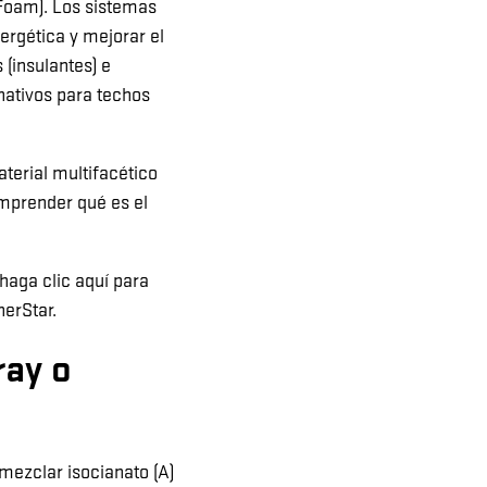
Foam). Los sistemas
ergética y mejorar el
 (insulantes) e
nativos para techos
terial multifacético
omprender qué es el
haga clic aquí para
erStar.
ray o
mezclar isocianato (A)