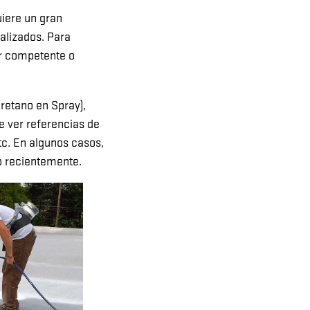
iere un gran
alizados. Para
or competente o
retano en Spray),
e ver referencias de
tc. En algunos casos,
ó recientemente.