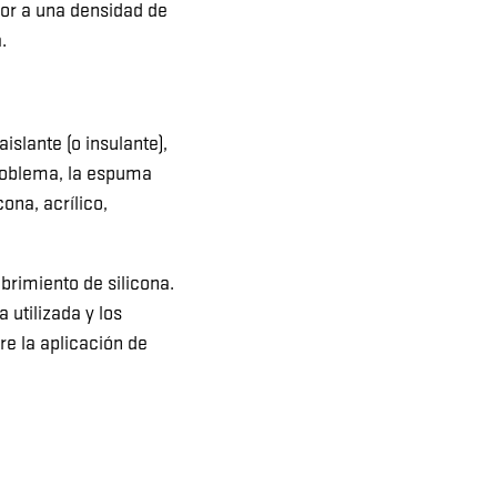
ior a una densidad de
.
slante (o insulante),
problema, la espuma
ona, acrílico,
rimiento de silicona.
 utilizada y los
e la aplicación de