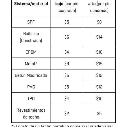
Sistema/material
bajo
(por pie
alto
(por pie
cuadrado)
cuadrado)
SPF
$5
$8
Build-up
$6
$14
(Construido)
EPDM
$4
$10
Metal*
$3
$15
Betún Modificado
$5
$12
PVC
$5
$12
TPO
$4
$10
Revestimientos
$2
$5
de techo
*El costo de un techo metálico comercial puede variar