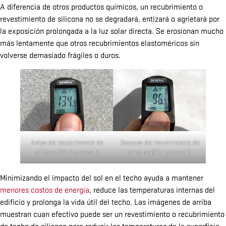
A diferencia de otros productos químicos, un recubrimiento o
revestimiento de silicona no se degradará, entizará o agrietará por
la exposición prolongada a la luz solar directa. Se erosionan mucho
más lentamente que otros recubrimientos elastoméricos sin
volverse demasiado frágiles o duros.
Después del recubrimiento de
Antes del recubrimiento de
silicona (96.4 grados F)
silicona (134.9 grados F)
Minimizando el impacto del sol en el techo ayuda a mantener
menores costos de energía
, reduce las temperaturas internas del
edificio y prolonga la vida útil del techo. Las imágenes de arriba
muestran cuan efectivo puede ser un revestimiento o recubrimiento
de techo de silicona para reducir las temperaturas de la superficie